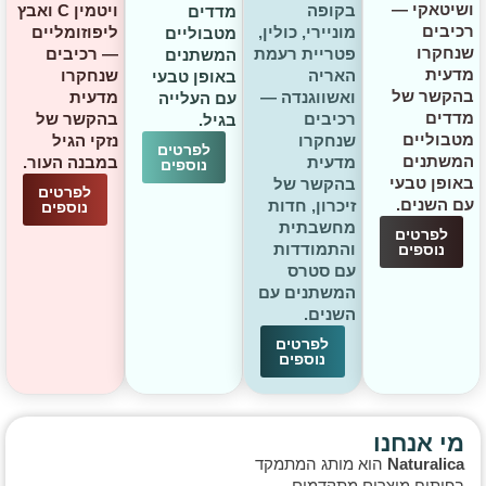
ושיטאקי —
בקופה
ויטמין C ואבץ
מדדים
רכיבים
מוניירי, כולין,
ליפוזומליים
מטבוליים
שנחקרו
פטריית רעמת
— רכיבים
המשתנים
מדעית
האריה
שנחקרו
באופן טבעי
בהקשר של
ואשווגנדה —
מדעית
עם העלייה
מדדים
רכיבים
בהקשר של
בגיל.
מטבוליים
שנחקרו
נזקי הגיל
לפרטים
המשתנים
מדעית
במבנה העור.
נוספים
באופן טבעי
בהקשר של
לפרטים
עם השנים.
זיכרון, חדות
נוספים
מחשבתית
לפרטים
והתמודדות
נוספים
עם סטרס
המשתנים עם
השנים.
לפרטים
נוספים
מי אנחנו
Naturalica
הוא מותג המתמקד
בפיתוח מוצרים מתקדמים