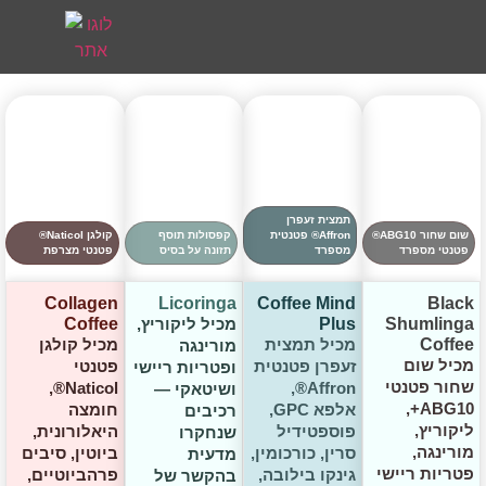
תמצית זעפרן
שום שחור ABG10®
Affron® פטנטית
קפסולות תוסף
קולגן Naticol®
פטנטי מספרד
מספרד
תזונה על בסיס
פטנטי מצרפת
Collagen
Licoringa
Coffee Mind
Black
Shumlinga
Plus
מכיל ליקוריץ,
Coffee
Coffee
מכיל תמצית
מכיל קולגן
מורינגה
מכיל שום
זעפרן פטנטית
פטנטי
ופטריות ריישי
שחור פטנטי
Naticol®,
Affron®,
ושיטאקי —
ABG10+,
אלפא GPC,
חומצה
רכיבים
ליקוריץ,
פוספטידיל
היאלורונית,
שנחקרו
מורינגה,
סרין, כורכומין,
ביוטין, סיבים
מדעית
פטריות ריישי
גינקו בילובה,
פרהביוטיים,
בהקשר של