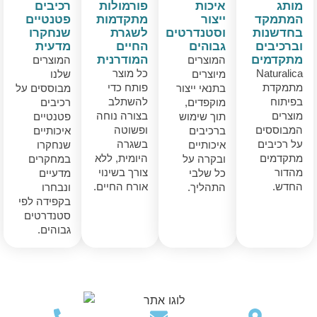
מותג
איכות
פורמולות
רכיבים
המתמקד
ייצור
מתקדמות
פטנטיים
בחדשנות
וסטנדרטים
לשגרת
שנחקרו
וברכיבים
גבוהים
החיים
מדעית
מתקדמים
המודרנית
המוצרים
המוצרים
Naturalica
כל מוצר
מיוצרים
שלנו
מתמקדת
פותח כדי
בתנאי ייצור
מבוססים על
בפיתוח
להשתלב
מוקפדים,
רכיבים
מוצרים
בצורה נוחה
תוך שימוש
פטנטיים
המבוססים
ופשוטה
ברכיבים
איכותיים
על רכיבים
בשגרה
איכותיים
שנחקרו
מתקדמים
היומית, ללא
ובקרה על
במחקרים
מהדור
צורך בשינוי
כל שלבי
מדעיים
החדש.
אורח החיים.
התהליך.
ונבחרו
בקפידה לפי
סטנדרטים
גבוהים.